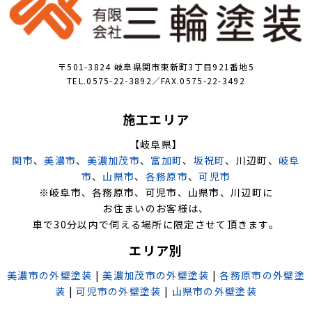
〒501-3824 岐阜県関市東新町3丁目921番地5
TEL.0575-22-3892／FAX.0575-22-3492
施工エリア
【岐阜県】
関市
、
美濃市
、
美濃加茂市
、
富加町
、
坂祝町
、川辺町、
岐阜
市
、
山県市
、
各務原市
、
可児市
※岐阜市、各務原市、可児市、山県市、川辺町に
お住まいのお客様は、
車で30分以内で伺える場所に限定させて頂きます。
エリア別
美濃市の外壁塗装
|
美濃加茂市の外壁塗装
|
各務原市の外壁塗
装
|
可児市の外壁塗装
|
山県市の外壁塗装