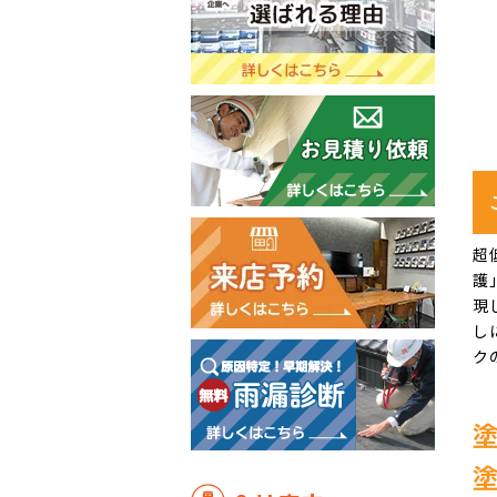
超
護
現
し
ク