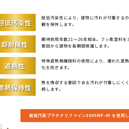
。
超低汚染性により、建物に汚れが付着する
超低汚染性
観を保持します。
期待耐用年数21～26年相当。フッ素塗料
超耐候性
要因から建物を長期間保護します。
特殊遮熱無機顔料の使用により、優れた遮
遮熱性
化を防ぎます。
熱を吸収する要因である汚れが付着しにく
遮熱保持性
続します。
超低汚染プラチナリファイン2000MF-IR を使