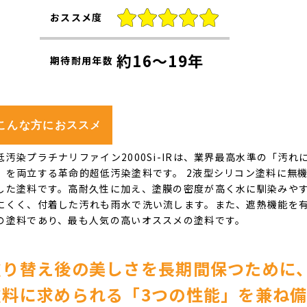
おススメ度
約16～19年
期待耐用年数
こんな方におススメ
低汚染プラチナリファイン2000Si-IRは、業界最高水準の「汚
」を両立する革命的超低汚染塗料です。 2液型シリコン塗料に無
した塗料です。高耐久性に加え、塗膜の密度が高く水に馴染みや
にくく、付着した汚れも雨水で洗い流します。また、遮熱機能を
の塗料であり、最も人気の高いオススメの塗料です。
塗り替え後の美しさを長期間保つために
塗料に求められる「3つの性能」を兼ね