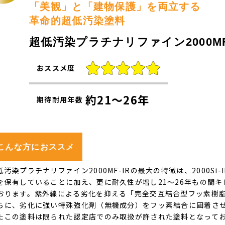
「美観」と「建物保護」を両立する
革命的超低汚染塗料
超低汚染プラチナリファイン2000MF
おススメ度
約21～26年
期待耐用年数
こんな方におススメ
低汚染プラチナリファイン2000MF-IRの最大の特徴は、2000S
を保有していることに加え、更に耐久性が増し21～26年もの間
おります。紫外線による劣化を抑える「完全交互結合型フッ素樹
らに、劣化に強い特殊強化剤（無機成分）をフッ素結合に固着さ
たこの塗料は限られた認定店でのみ取扱が許された塗料となって