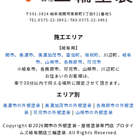
〒501-3824 岐阜県関市東新町3丁目921番地5
TEL.0575-22-3892／FAX.0575-22-3492
施工エリア
【岐阜県】
関市
、
美濃市
、
美濃加茂市
、
富加町
、
坂祝町
、川辺町、
岐阜
市
、
山県市
、
各務原市
、
可児市
※岐阜市、各務原市、可児市、山県市、川辺町に
お住まいのお客様は、
車で30分以内で伺える場所に限定させて頂きます。
エリア別
美濃市の外壁塗装
|
美濃加茂市の外壁塗装
|
各務原市の外壁塗
装
|
可児市の外壁塗装
|
山県市の外壁塗装
Copyright ©
2026
関市の外壁塗装・屋根塗装専門店 プロタイ
ムズ岐阜関店三輪塗装
. All Rights Reserved.