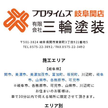
〒501-3824 岐阜県関市東新町3丁目921番地5
TEL.0575-22-3892／FAX.0575-22-3492
施工エリア
【岐阜県】
関市
、
美濃市
、
美濃加茂市
、
富加町
、
坂祝町
、川辺町、
岐阜
市
、
山県市
、
各務原市
、
可児市
※岐阜市、各務原市、可児市、山県市、川辺町に
お住まいのお客様は、
車で30分以内で伺える場所に限定させて頂きます。
エリア別