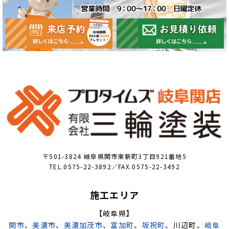
〒501-3824 岐阜県関市東新町3丁目921番地5
TEL.0575-22-3892／FAX.0575-22-3492
施工エリア
【岐阜県】
関市
、
美濃市
、
美濃加茂市
、
富加町
、
坂祝町
、川辺町、
岐阜