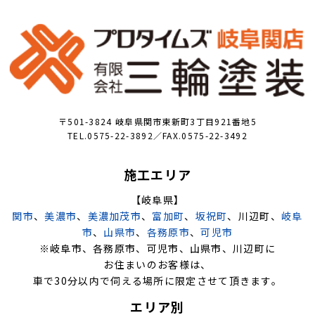
〒501-3824 岐阜県関市東新町3丁目921番地5
TEL.0575-22-3892／FAX.0575-22-3492
施工エリア
【岐阜県】
関市
、
美濃市
、
美濃加茂市
、
富加町
、
坂祝町
、川辺町、
岐阜
市
、
山県市
、
各務原市
、
可児市
※岐阜市、各務原市、可児市、山県市、川辺町に
お住まいのお客様は、
車で30分以内で伺える場所に限定させて頂きます。
エリア別