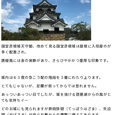
国宝彦根城天守閣、改めて見る国宝彦根城は屋根に入母屋のが
多く配置され、
唐破風には金の装飾があり、きらびやかかつ重厚な印象です。
城内は６３度の急こう配の階段を３層にわたり上ります。
とてもじゃないが、足腰が弱ってからでは登れません。
あっついあっつい日でしたが、城を抜ける琵琶湖からの風がと
ても気持ちイー
どのお城にも見られますが鉄砲狭間（てっぽうはざま）、矢迫
間（やばさま）が作られ敵からの襲撃に備えてあります。