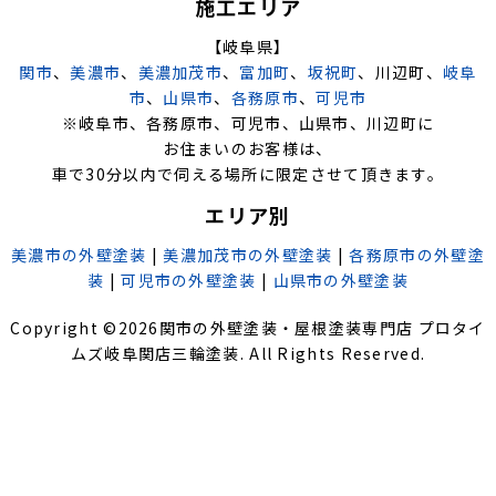
施工エリア
【岐阜県】
関市
、
美濃市
、
美濃加茂市
、
富加町
、
坂祝町
、川辺町、
岐阜
市
、
山県市
、
各務原市
、
可児市
※岐阜市、各務原市、可児市、山県市、川辺町に
お住まいのお客様は、
車で30分以内で伺える場所に限定させて頂きます。
エリア別
美濃市の外壁塗装
|
美濃加茂市の外壁塗装
|
各務原市の外壁塗
装
|
可児市の外壁塗装
|
山県市の外壁塗装
Copyright ©
2026
関市の外壁塗装・屋根塗装専門店 プロタイ
ムズ岐阜関店三輪塗装
. All Rights Reserved.