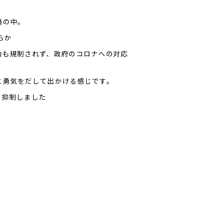
渦の中。
らか
動も規制されず、政府のコロナへの対応
と勇気をだして出かける感じです。
を抑制しました