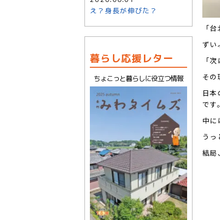
え？身長が伸びた？
「台
ずい
暮らし応援レター
「次
その
ちょこっと暮らしに役立つ情報
日本
です
中に
うっ
結局