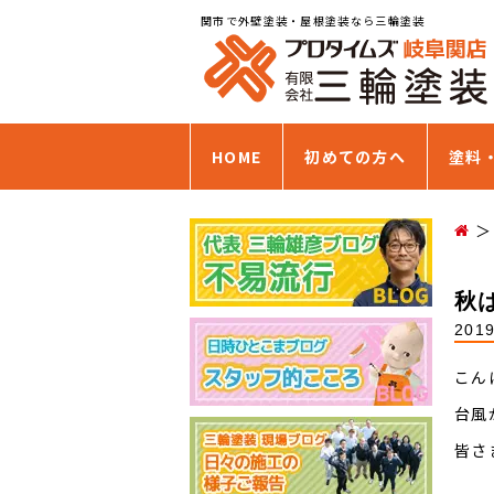
関市で外壁塗装・屋根塗装なら三輪塗装
HOME
初めての方へ
塗料
秋
201
こん
台風
皆さ