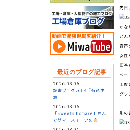
先日
かな
どん
音声
女性
圧巻
最近のブログ記事
ベー
2026.08.06
１度
読書ブログvol.4「有意注
グッ
意」
2026.08.06
別の
「Sweets homare」さん
でサマースイーツを
2026.08.01