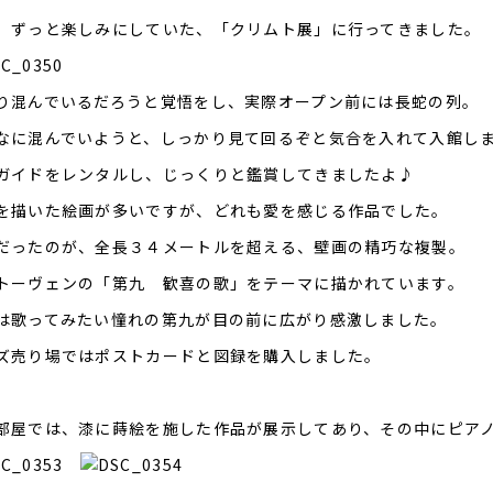
、ずっと楽しみにしていた、「クリムト展」に行ってきました。
り混んでいるだろうと覚悟をし、実際オープン前には長蛇の列。
なに混んでいようと、しっかり見て回るぞと気合を入れて入館し
ガイドをレンタルし、じっくりと鑑賞してきましたよ♪
を描いた絵画が多いですが、どれも愛を感じる作品でした。
だったのが、全長３４メートルを超える、壁画の精巧な複製。
トーヴェンの「第九 歓喜の歌」をテーマに描かれています。
は歌ってみたい憧れの第九が目の前に広がり感激しました。
ズ売り場ではポストカードと図録を購入しました。
部屋では、漆に蒔絵を施した作品が展示してあり、その中にピア