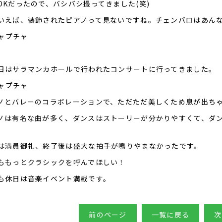
OKだったので、バシバシ撮ってきました(笑)
いえば、装飾されたピアノって見ないですね。チェンバロはあん
日はサラマンカホールで行われたコンサートに行ってきました。
ノとバレーのコラボレーションで、ただただ美しくため息が出ち
ノは有名な曲が多く、ダンスはストーリーが分かりやすくて、ダ
は満員御礼、終了後は盛大な拍手が鳴りやまなかったです。
ももっとクラシックを呼んでほしい！
も休日は音楽イベント満載です。
前のページ
一覧に戻る
次