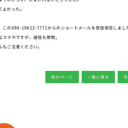
てよかった。
、この090-10622-7771からのショートメールを受信拒否しまし
なスマホですが、過信も禁物。
んもご注意ください。
前のページ
一覧に戻る
次