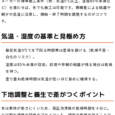
メーカーの標準施工条件（例：気温5℃以上、湿度85％未満な
ど）を満たせば、冬でも施工は可能です。寒暖差による結露や
朝夕の低温に注意し、開始・終了時間を調整するのがコツで
す。
気温・湿度の基準と見極め方
最低気温が5℃を下回る時間帯は塗装を避ける（乾燥不良・
白化のリスク）。
湿度は85％未満が目安。前夜や早朝の結露が残る場合は乾燥
を待つ。
塗り重ね乾燥時間は気温が低いほど長めに確保する。
下地調整と養生で差がつくポイント
冬は素地が乾きにくいため、高圧洗浄後の乾燥時間を十分に。
ひび割れ補修や目地のプライマーも、規定の乾燥を守ることで