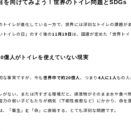
. 目を向けてみよう！世界のトイレ問題とSDGs
のトイレが進化している一方で、世界には深刻なトイレの課題が
いトイレの日」のすぐ後の
11月19日
は、国連が定めた「世界トイ
20億人がトイレを使えていない現実
的な事実ですが、今も
世界中で約20億人
、つまり
4人に1人
もの人
。
レがない、または汚すぎる環境だと、排泄物がそのまま水や食べ
疫力の弱い子どもたちが病気（下痢性疾患など）にかかり、命を
は、「衛生」
と
「命」に直結する、とても深刻な問題です。