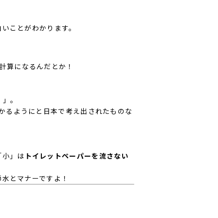
白いことがわかります。
計算になるんだとか！
）」。
かるようにと日本で考え出されたものな
「小」は
トイレットペーパーを流さない
節水とマナーですよ！