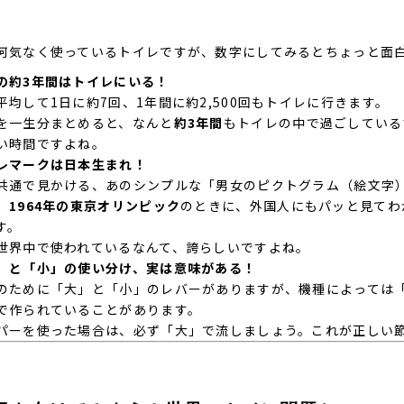
何気なく使っているトイレですが、数字にしてみるとちょっと面
の約3年間はトイレにいる！
平均して1日に約7回、1年間に約2,500回もトイレに行きます。
を一生分まとめると、なんと
約3年間
もトイレの中で過ごしている
い時間ですよね。
レマークは日本生まれ！
共通で見かける、あのシンプルな「男女のピクトグラム（絵文字
、
1964年の東京オリンピック
のときに、外国人にもパッと見てわ
す。
世界中で使われているなんて、誇らしいですよね。
」と「小」の使い分け、実は意味がある！
のために「大」と「小」のレバーがありますが、機種によっては
で作られていることがあります。
パーを使った場合は、必ず「大」で流しましょう。これが正しい