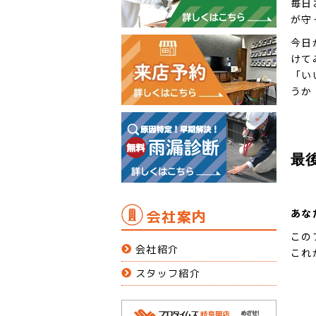
毎日
が守
今日
けて
「い
うか
最
あな
会社案内
この
会社紹介
これ
スタッフ紹介