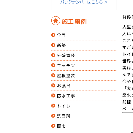
バックナンバーはこちら ＞
普段
施工事例
人生
人は
全面
これ
新築
すご
トイ
外壁塗装
世界
キッチン
実は
んで
屋根塗装
今や
お風呂
「大
節水
防水工事
前提
トイレ
ペー
洗面所
関市