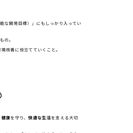
可能な開発目標）」にもしっかり入ってい
もの。
環境改善に役立てていくこと。
う
、
健康
を守り、
快適な生活
を支える大切