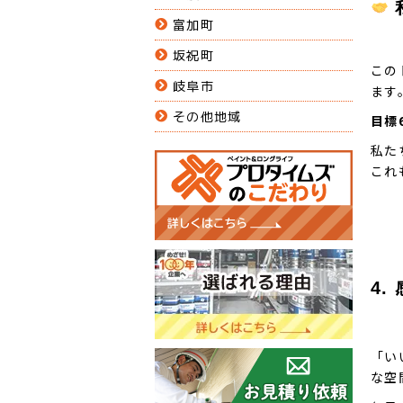
富加町
坂祝町
この
岐阜市
ます
その他地域
目標
私た
これ
4
「い
な空