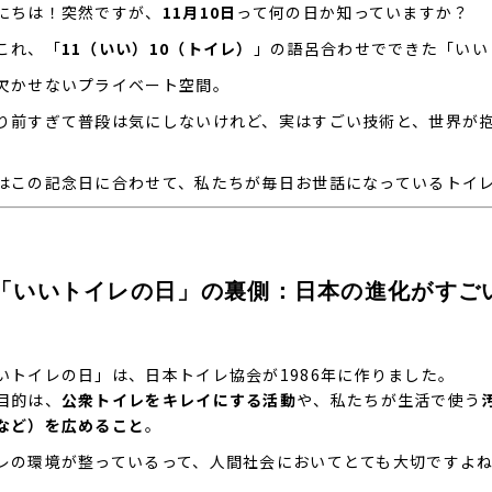
にちは！突然ですが、
11月10日
って何の日か知っていますか？
これ、「
11（いい）10（トイレ）
」の語呂合わせでできた「いい
欠かせないプライベート空間。
り前すぎて普段は気にしないけれど、実はすごい技術と、世界が
はこの記念日に合わせて、私たちが毎日お世話になっているトイ
. 「いいトイレの日」の裏側：日本の進化がすご
いトイレの日」は、日本トイレ協会が1986年に作りました。
目的は、
公衆トイレをキレイにする活動
や、私たちが生活で使う
など）を広めること
。
レの環境が整っているって、人間社会においてとても大切ですよ