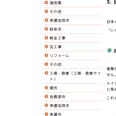
3
増改築
その他
美濃加茂市
日本
岐阜市
「い
板金工事
瓦工事
リフォーム
その他
衝撃
工場・倉庫（工場・倉庫サイ
せん
ト）
トイ
関市
に免
各務原市
これ
美濃加茂市
美濃市