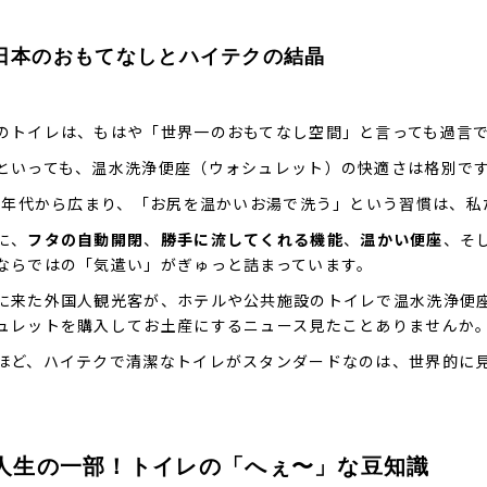
日本のおもてなしとハイテクの結晶
のトイレは、もはや「世界一のおもてなし空間」と言っても過言
といっても、温水洗浄便座（ウォシュレット）の快適さは格別で
80年代から広まり、「お尻を温かいお湯で洗う」という習慣は、
に、
フタの自動開閉
、
勝手に流してくれる機能
、
温かい
便座
、そ
ならではの「気遣い」がぎゅっと詰まっています。
に来た外国人観光客が、ホテルや公共施設のトイレで温水洗浄便
ュレットを購入してお土産にするニュース見たことありませんか
ほど、ハイテクで清潔なトイレがスタンダードなのは、世界的に
. 人生の一部！トイレの「へぇ〜」な豆知識