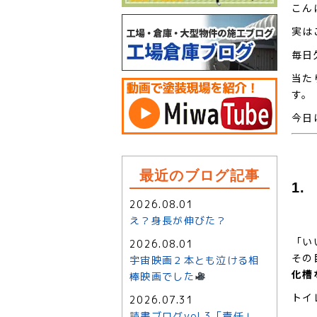
こん
実は
毎日
当た
す。
今日
最近のブログ記事
1
2026.08.01
え？身長が伸びた？
「い
2026.08.01
その
宇宙映画２本とも泣ける相
化槽
棒映画でした
トイ
2026.07.31
読書ブログvol.3「責任」