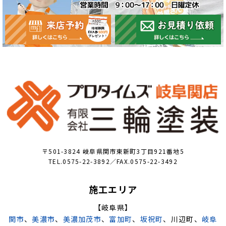
〒501-3824 岐阜県関市東新町3丁目921番地5
TEL.0575-22-3892／FAX.0575-22-3492
施工エリア
【岐阜県】
関市
、
美濃市
、
美濃加茂市
、
富加町
、
坂祝町
、川辺町、
岐阜