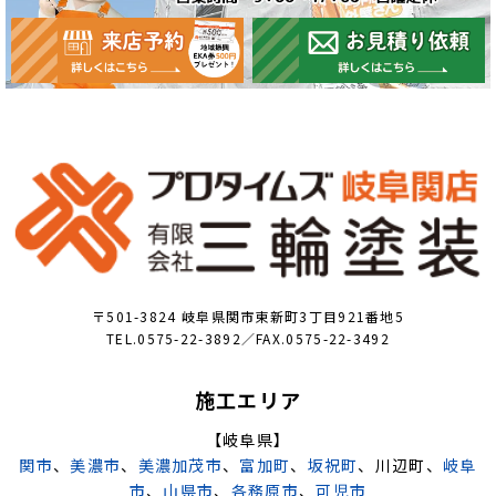
〒501-3824 岐阜県関市東新町3丁目921番地5
TEL.0575-22-3892／FAX.0575-22-3492
施工エリア
【岐阜県】
関市
、
美濃市
、
美濃加茂市
、
富加町
、
坂祝町
、川辺町、
岐阜
市
、
山県市
、
各務原市
、
可児市