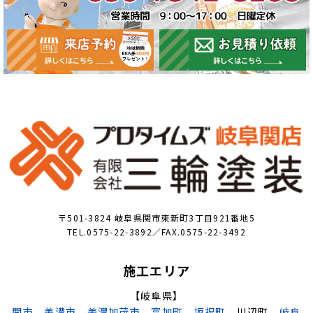
〒501-3824 岐阜県関市東新町3丁目921番地5
TEL.0575-22-3892／FAX.0575-22-3492
施工エリア
【岐阜県】
関市
、
美濃市
、
美濃加茂市
、
富加町
、
坂祝町
、川辺町、
岐阜