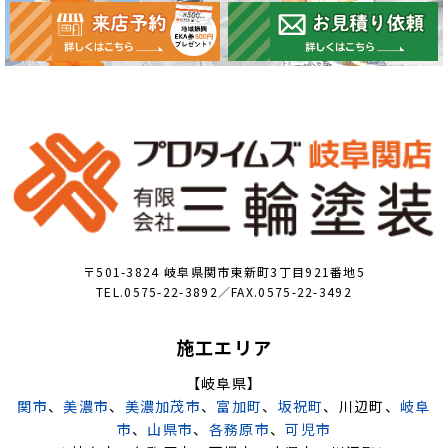
〒501-3824 岐阜県関市東新町3丁目921番地5
TEL.0575-22-3892／FAX.0575-22-3492
施工エリア
【岐阜県】
関市
、
美濃市
、
美濃加茂市
、
富加町
、
坂祝町
、川辺町、
岐阜
市
、
山県市
、
各務原市
、
可児市