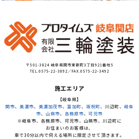
〒501-3824 岐阜県関市東新町3丁目921番地5
TEL.0575-22-3892／FAX.0575-22-3492
施工エリア
【岐阜県】
関市
、
美濃市
、
美濃加茂市
、
富加町
、
坂祝町
、川辺町、
岐阜
市
、
山県市
、
各務原市
、
可児市
※岐阜市、各務原市、可児市、山県市、川辺町に
お住まいのお客様は、
車で30分以内で伺える場所に限定させて頂きます。