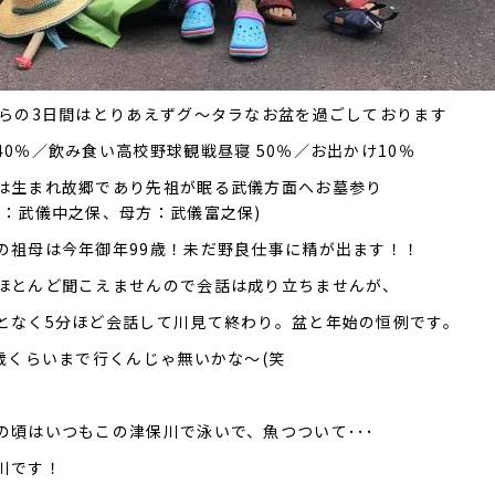
からの3日間はとりあえずグ～タラなお盆を過ごしております
40％／飲み食い高校野球観戦昼寝 50％／お出かけ10％
は生まれ故郷であり先祖が眠る武儀方面へお墓参り
方：武儀中之保、母方：武儀富之保)
の祖母は今年御年99歳！未だ野良仕事に精が出ます！！
ほとんど聞こえませんので会話は成り立ちませんが、
となく5分ほど会話して川見て終わり。盆と年始の恒例です。
5歳くらいまで行くんじゃ無いかな～(笑
の頃はいつもこの津保川で泳いで、魚つついて･･･
川です！