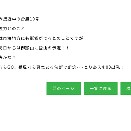
今接近中の台風10号
強力とのこと
は東海地方にも影響がでるとのことですが
明日からは御嶽山に登山の予定！！
夫かな？
ならGO、暴風なら勇気ある決断で断念･･･とりあえ4:00出発！
前のページ
一覧に戻る
次