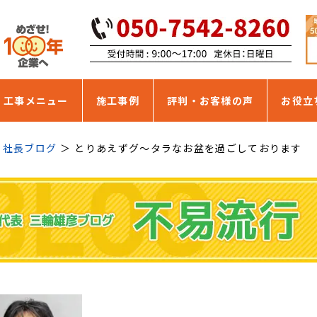
・工事メニュー
施工事例
評判・お客様の声
お役立
社長ブログ
とりあえずグ～タラなお盆を過ごしております