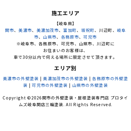
施工エリア
【岐阜県】
関市
、
美濃市
、
美濃加茂市
、
富加町
、
坂祝町
、川辺町、
岐阜
市
、
山県市
、
各務原市
、
可児市
※岐阜市、各務原市、可児市、山県市、川辺町に
お住まいのお客様は、
車で30分以内で伺える場所に限定させて頂きます。
エリア別
美濃市の外壁塗装
|
美濃加茂市の外壁塗装
|
各務原市の外壁塗
装
|
可児市の外壁塗装
|
山県市の外壁塗装
Copyright ©
2026
関市の外壁塗装・屋根塗装専門店 プロタイ
ムズ岐阜関店三輪塗装
. All Rights Reserved.