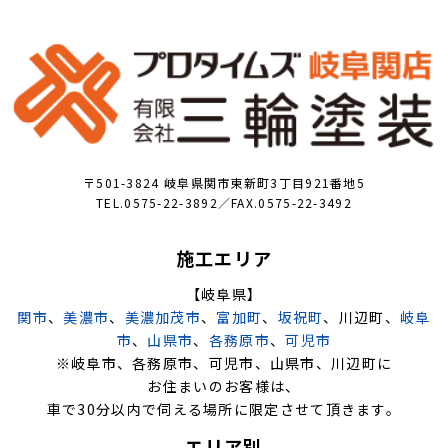
〒501-3824 岐阜県関市東新町3丁目921番地5
TEL.0575-22-3892／FAX.0575-22-3492
施工エリア
【岐阜県】
関市
、
美濃市
、
美濃加茂市
、
富加町
、
坂祝町
、川辺町、
岐阜
市
、
山県市
、
各務原市
、
可児市
※岐阜市、各務原市、可児市、山県市、川辺町に
お住まいのお客様は、
車で30分以内で伺える場所に限定させて頂きます。
エリア別