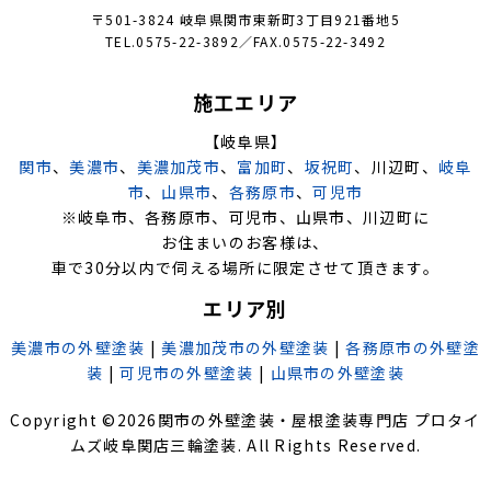
〒501-3824 岐阜県関市東新町3丁目921番地5
TEL.0575-22-3892／FAX.0575-22-3492
施工エリア
【岐阜県】
関市
、
美濃市
、
美濃加茂市
、
富加町
、
坂祝町
、川辺町、
岐阜
市
、
山県市
、
各務原市
、
可児市
※岐阜市、各務原市、可児市、山県市、川辺町に
お住まいのお客様は、
車で30分以内で伺える場所に限定させて頂きます。
エリア別
美濃市の外壁塗装
|
美濃加茂市の外壁塗装
|
各務原市の外壁塗
装
|
可児市の外壁塗装
|
山県市の外壁塗装
Copyright ©
2026
関市の外壁塗装・屋根塗装専門店 プロタイ
ムズ岐阜関店三輪塗装
. All Rights Reserved.