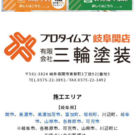
〒501-3824 岐阜県関市東新町3丁目921番地5
TEL.0575-22-3892／FAX.0575-22-3492
施工エリア
【岐阜県】
関市
、
美濃市
、
美濃加茂市
、
富加町
、
坂祝町
、川辺町、
岐阜
市
、
山県市
、
各務原市
、
可児市
※岐阜市、各務原市、可児市、山県市、川辺町に