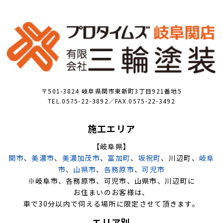
〒501-3824 岐阜県関市東新町3丁目921番地5
TEL.0575-22-3892／FAX.0575-22-3492
施工エリア
【岐阜県】
関市
、
美濃市
、
美濃加茂市
、
富加町
、
坂祝町
、川辺町、
岐阜
市
、
山県市
、
各務原市
、
可児市
※岐阜市、各務原市、可児市、山県市、川辺町に
お住まいのお客様は、
車で30分以内で伺える場所に限定させて頂きます。
エリア別