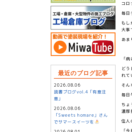
コロ
毎日
もし
大事
あま
「病
どう
最近のブログ記事
れて
そん
2026.08.06
読書ブログvol.4「有意注
毎日
意」
ちょ
2026.08.06
濃厚
「Sweets homare」さん
住人
でサマースイーツを
「今
2026.08.01