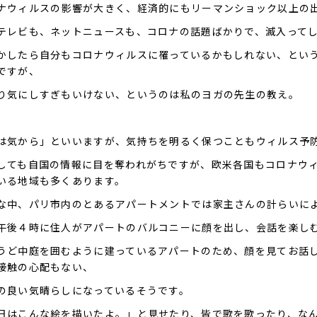
ナウィルスの影響が大きく、経済的にもリーマンショック以上の
テレビも、ネットニュースも、コロナの話題ばかりで、滅入って
かしたら自分もコロナウィルスに罹っているかもしれない、とい
ですが、
り気にしすぎもいけない、というのは私のヨガの先生の教え。
は気から」といいますが、気持ちを明るく保つこともウィルス予
しても自国の情報に目を奪われがちですが、欧米各国もコロナウ
いる地域も多くあります。
な中、パリ市内のとあるアパートメントでは家主さんの計らいに
午後４時に住人がアパートのバルコニーに顔を出し、会話を楽し
うど中庭を囲むように建っているアパートのため、顔を見てお話
接触の心配もない、
の良い気晴らしになっているそうです。
日はこんな絵を描いたよ。」と見せたり、皆で歌を歌ったり、な