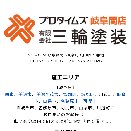
〒501-3824 岐阜県関市東新町3丁目921番地5
TEL.0575-22-3892／FAX.0575-22-3492
施工エリア
【岐阜県】
関市
、
美濃市
、
美濃加茂市
、
富加町
、
坂祝町
、川辺町、
岐阜
市
、
山県市
、
各務原市
、
可児市
※岐阜市、各務原市、可児市、山県市、川辺町に
お住まいのお客様は、
車で30分以内で伺える場所に限定させて頂きます。