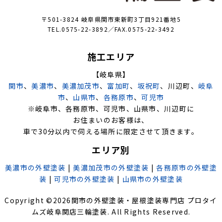
〒501-3824 岐阜県関市東新町3丁目921番地5
TEL.0575-22-3892／FAX.0575-22-3492
施工エリア
【岐阜県】
関市
、
美濃市
、
美濃加茂市
、
富加町
、
坂祝町
、川辺町、
岐阜
市
、
山県市
、
各務原市
、
可児市
※岐阜市、各務原市、可児市、山県市、川辺町に
お住まいのお客様は、
車で30分以内で伺える場所に限定させて頂きます。
エリア別
美濃市の外壁塗装
|
美濃加茂市の外壁塗装
|
各務原市の外壁塗
装
|
可児市の外壁塗装
|
山県市の外壁塗装
Copyright ©
2026
関市の外壁塗装・屋根塗装専門店 プロタイ
ムズ岐阜関店三輪塗装
. All Rights Reserved.