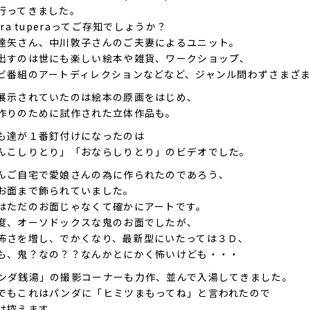
行ってきました。
era tuperaってご存知でしょうか？
達矢さん、中川敦子さんのご夫妻によるユニット。
出すのは世にも楽しい絵本や雑貨、ワークショップ、
ビ番組のアートディレクションなどなど、ジャンル問わずさまざ
展示されていたのは絵本の原画をはじめ、
作りのために試作された立体作品も。
も達が１番釘付けになったのは
んこしりとり」「おならしりとり」のビデオでした。
んご自宅で愛娘さんの為に作られたのであろう、
お面まで飾られていました。
はただのお面じゃなくて確かにアートです。
度、オーソドックスな鬼のお面でしたが、
怖さを増し、でかくなり、最新型にいたっては３Ｄ、
も、鬼？なの？？なんかとにかく怖いけども・・・
ンダ銭湯」の撮影コーナーも力作、並んで入湯してきました。
でもこれはパンダに「ヒミツまもってね」と言われたので
は控えます。