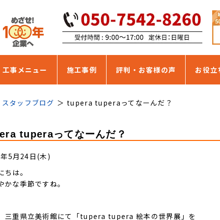
・工事メニュー
施工事例
評判・お客様の声
お役立
スタッフブログ
tupera tuperaってなーんだ？
pera tuperaってなーんだ？
8年5月24日(木)
にちは。
やかな季節ですね。
、三重県立美術館にて「tupera tupera 絵本の世界展」を