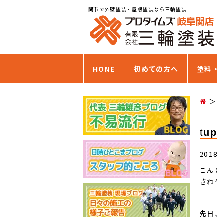
関市で外壁塗装・屋根塗装なら三輪塗装
HOME
初めての方へ
塗料
tu
201
こん
さわ
先日