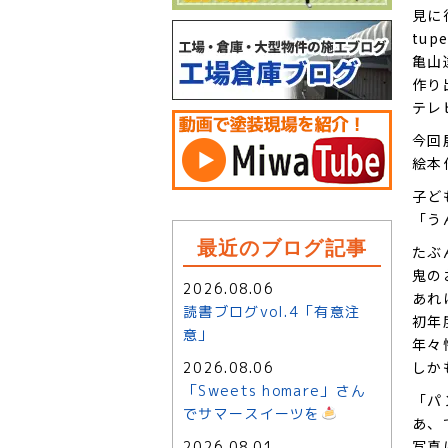
見に
tup
亀山
作り
テレ
今回
絵本
子ど
「う
最近のブログ記事
たぶ
鬼の
2026.08.06
あれ
読書ブログvol.4「有意注
初年
意」
年々
しか
2026.08.06
「Sweets homare」さん
「パ
でサマースイーツを
あ、
写真
2026.08.01