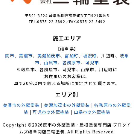
〒501-3824 岐阜県関市東新町3丁目921番地5
TEL.0575-22-3892／FAX.0575-22-3492
施工エリア
【岐阜県】
関市
、
美濃市
、
美濃加茂市
、
富加町
、
坂祝町
、川辺町、
岐阜
市
、
山県市
、
各務原市
、
可児市
※岐阜市、各務原市、可児市、山県市、川辺町に
お住まいのお客様は、
車で30分以内で伺える場所に限定させて頂きます。
エリア別
美濃市の外壁塗装
|
美濃加茂市の外壁塗装
|
各務原市の外壁塗
装
|
可児市の外壁塗装
|
山県市の外壁塗装
Copyright ©
2026
関市の外壁塗装・屋根塗装専門店 プロタイ
ムズ岐阜関店三輪塗装
. All Rights Reserved.