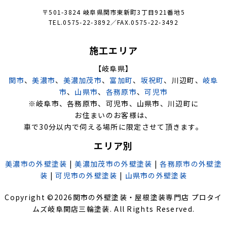
〒501-3824 岐阜県関市東新町3丁目921番地5
TEL.0575-22-3892／FAX.0575-22-3492
施工エリア
【岐阜県】
関市
、
美濃市
、
美濃加茂市
、
富加町
、
坂祝町
、川辺町、
岐阜
市
、
山県市
、
各務原市
、
可児市
※岐阜市、各務原市、可児市、山県市、川辺町に
お住まいのお客様は、
車で30分以内で伺える場所に限定させて頂きます。
エリア別
美濃市の外壁塗装
|
美濃加茂市の外壁塗装
|
各務原市の外壁塗
装
|
可児市の外壁塗装
|
山県市の外壁塗装
Copyright ©
2026
関市の外壁塗装・屋根塗装専門店 プロタイ
ムズ岐阜関店三輪塗装
. All Rights Reserved.