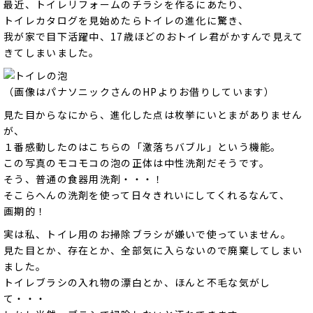
最近、トイレリフォームのチラシを作るにあたり、
トイレカタログを見始めたらトイレの進化に驚き、
我が家で目下活躍中、17歳ほどのおトイレ君がかすんで見えて
きてしまいました。
（画像はパナソニックさんのHPよりお借りしています）
見た目からなにから、進化した点は枚挙にいとまがありません
が、
１番感動したのはこちらの「激落ちバブル」という機能。
この写真のモコモコの泡の正体は中性洗剤だそうです。
そう、普通の食器用洗剤・・・！
そこらへんの洗剤を使って日々きれいにしてくれるなんて、
画期的！
実は私、トイレ用のお掃除ブラシが嫌いで使っていません。
見た目とか、存在とか、全部気に入らないので廃棄してしまい
ました。
トイレブラシの入れ物の漂白とか、ほんと不毛な気がし
て・・・