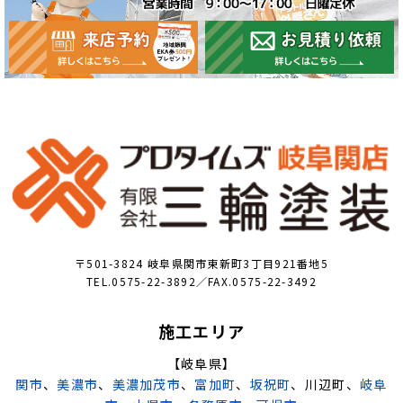
〒501-3824 岐阜県関市東新町3丁目921番地5
TEL.0575-22-3892／FAX.0575-22-3492
施工エリア
【岐阜県】
関市
、
美濃市
、
美濃加茂市
、
富加町
、
坂祝町
、川辺町、
岐阜