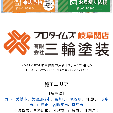
〒501-3824 岐阜県関市東新町3丁目921番地5
TEL.0575-22-3892／FAX.0575-22-3492
施工エリア
【岐阜県】
関市
、
美濃市
、
美濃加茂市
、
富加町
、
坂祝町
、川辺町、
岐阜
市
、
山県市
、
各務原市
、
可児市
※岐阜市、各務原市、可児市、山県市、川辺町に