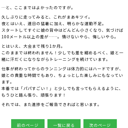
…と、ここまではよかったのですが。
久しぶりに走ってみると、これがまあキツイ。
夜とはいえ、連日の猛暑に加え、明らかな運動不足。
スタートしてすぐに娘の背中はどんどん小さくなり、気づけば
100メートル以上の差が……。情けないやら、悔しいやら。
とはいえ、大会まで残り1か月。
このままでは終われません！少しでも差を縮めるべく、娘と一
緒に汗だくになりながらトレーニングを続けています。
仕事が終わってからのランニングは体力的にはハードですが、
娘との貴重な時間でもあり、ちょっとした楽しみにもなってい
ます。
本番では「パパすごい！」と少しでも言ってもらえるように、
もうひと踏ん張り、頑張ります！
それでは、また進捗をご報告できればと思います。
前のページ
一覧に戻る
次のページ