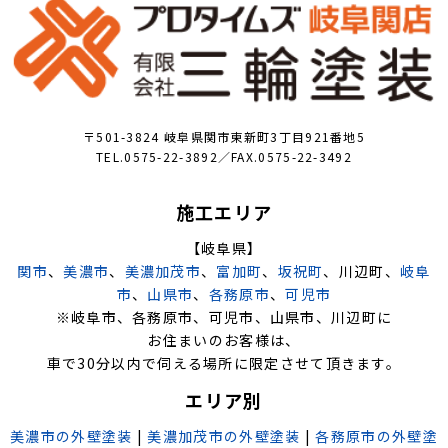
〒501-3824 岐阜県関市東新町3丁目921番地5
TEL.0575-22-3892／FAX.0575-22-3492
施工エリア
【岐阜県】
関市
、
美濃市
、
美濃加茂市
、
富加町
、
坂祝町
、川辺町、
岐阜
市
、
山県市
、
各務原市
、
可児市
※岐阜市、各務原市、可児市、山県市、川辺町に
お住まいのお客様は、
車で30分以内で伺える場所に限定させて頂きます。
エリア別
美濃市の外壁塗装
|
美濃加茂市の外壁塗装
|
各務原市の外壁塗