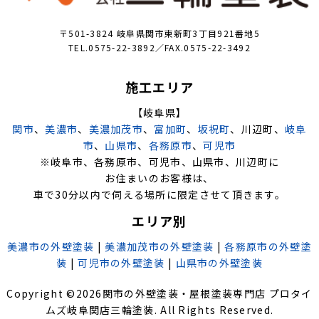
〒501-3824 岐阜県関市東新町3丁目921番地5
TEL.0575-22-3892／FAX.0575-22-3492
施工エリア
【岐阜県】
関市
、
美濃市
、
美濃加茂市
、
富加町
、
坂祝町
、川辺町、
岐阜
市
、
山県市
、
各務原市
、
可児市
※岐阜市、各務原市、可児市、山県市、川辺町に
お住まいのお客様は、
車で30分以内で伺える場所に限定させて頂きます。
エリア別
美濃市の外壁塗装
|
美濃加茂市の外壁塗装
|
各務原市の外壁塗
装
|
可児市の外壁塗装
|
山県市の外壁塗装
Copyright ©
2026
関市の外壁塗装・屋根塗装専門店 プロタイ
ムズ岐阜関店三輪塗装
. All Rights Reserved.