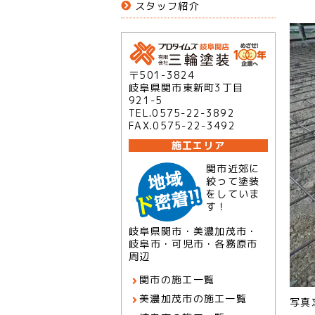
スタッフ紹介
〒501-3824
岐阜県関市東新町3丁目
921-5
TEL.0575-22-3892
FAX.0575-22-3492
施工エリア
関市近郊に
絞って塗装
をしていま
す！
岐阜県関市・美濃加茂市・
岐阜市・可児市・各務原市
周辺
関市の施工一覧
美濃加茂市の施工一覧
写真