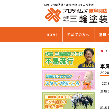
関市で外壁塗装・屋根塗装なら三輪塗装
HOME
初めての方へ
塗料
車
202
ほぼ
車庫
原因