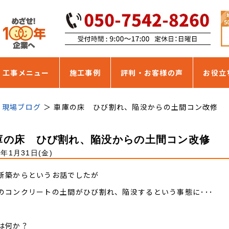
・工事メニュー
施工事例
評判・お客様の声
お役立
現場ブログ
車庫の床 ひび割れ、陥没からの土間コン改修
庫の床 ひび割れ、陥没からの土間コン改修
0年1月31日(金)
新築からというお話でしたが
のコンクリートの土間がひび割れ、陥没するという事態に･･･
は何か？