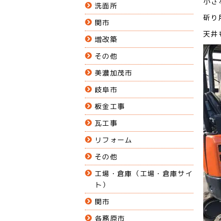
小さ
洗面所
斫り
関市
天井
増改築
その他
美濃加茂市
岐阜市
板金工事
瓦工事
リフォーム
その他
工場・倉庫（工場・倉庫サイ
ト）
関市
各務原市