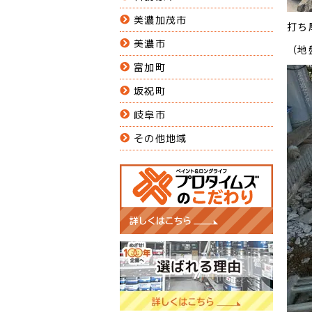
美濃加茂市
打ち
美濃市
（地
富加町
坂祝町
岐阜市
その他地域