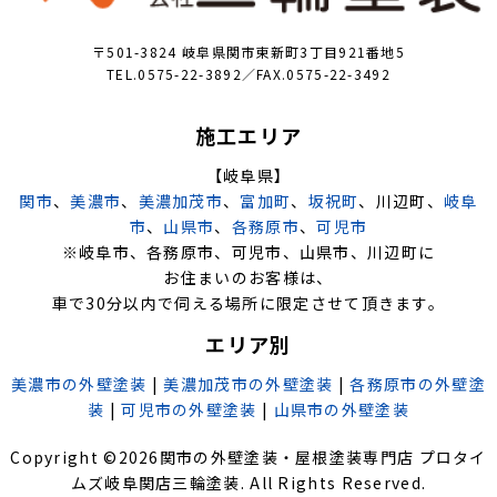
〒501-3824 岐阜県関市東新町3丁目921番地5
TEL.0575-22-3892／FAX.0575-22-3492
施工エリア
【岐阜県】
関市
、
美濃市
、
美濃加茂市
、
富加町
、
坂祝町
、川辺町、
岐阜
市
、
山県市
、
各務原市
、
可児市
※岐阜市、各務原市、可児市、山県市、川辺町に
お住まいのお客様は、
車で30分以内で伺える場所に限定させて頂きます。
エリア別
美濃市の外壁塗装
|
美濃加茂市の外壁塗装
|
各務原市の外壁塗
装
|
可児市の外壁塗装
|
山県市の外壁塗装
Copyright ©
2026
関市の外壁塗装・屋根塗装専門店 プロタイ
ムズ岐阜関店三輪塗装
. All Rights Reserved.