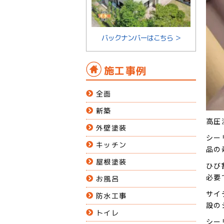
バックナンバーはこちら ＞
施工事例
全面
新築
高圧
外壁塗装
シー
キッチン
品の
屋根塗装
ひび
必要
お風呂
サイ
防水工事
設の
トイレ
シー