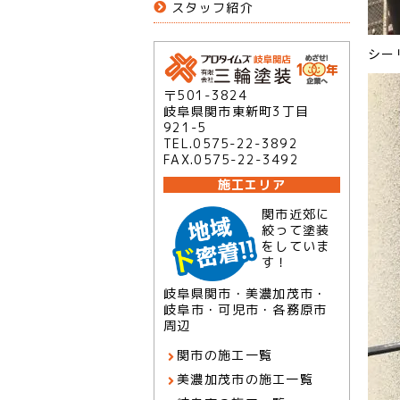
スタッフ紹介
シー
〒501-3824
岐阜県関市東新町3丁目
921-5
TEL.0575-22-3892
FAX.0575-22-3492
施工エリア
関市近郊に
絞って塗装
をしていま
す！
岐阜県関市・美濃加茂市・
岐阜市・可児市・各務原市
周辺
関市の施工一覧
美濃加茂市の施工一覧