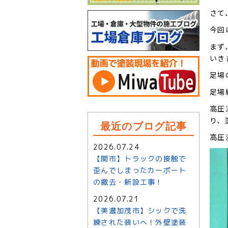
さて
今回
まず
いき
足場
足場
高圧
り、
最近のブログ記事
高圧
2026.07.24
【関市】トラックの接触で
歪んでしまったカーポート
の撤去・新設工事！
2026.07.21
【美濃加茂市】シックで洗
練された装いへ！外壁塗装