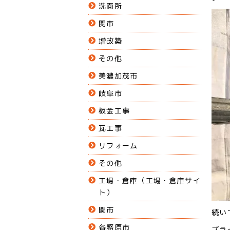
洗面所
関市
増改築
その他
美濃加茂市
岐阜市
板金工事
瓦工事
リフォーム
その他
工場・倉庫（工場・倉庫サイ
ト）
関市
続い
各務原市
プラ