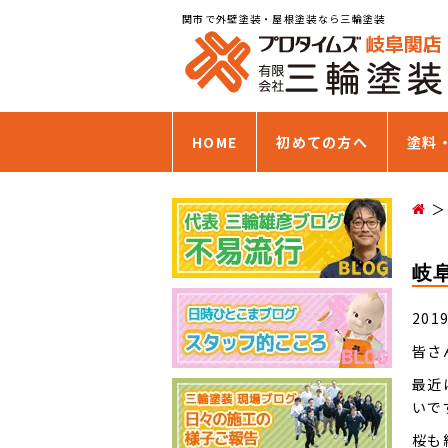
関市で外壁塗装・屋根塗装なら三輪塗装
HOME
初めての方へ
塗料
岐
201
皆さ
最近
いで
桜も