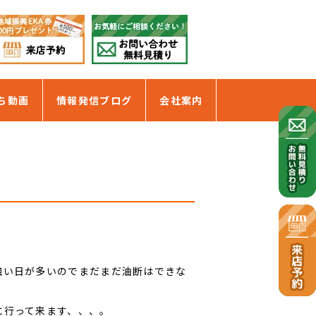
ち動画
情報発信ブログ
会社案内
強い日が多いのでまだまだ油断はできな
に行って来ます、、、。