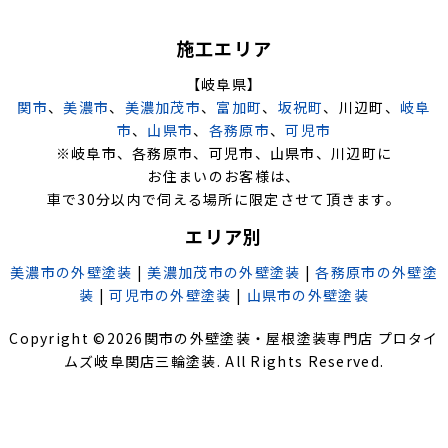
施工エリア
【岐阜県】
関市
、
美濃市
、
美濃加茂市
、
富加町
、
坂祝町
、川辺町、
岐阜
市
、
山県市
、
各務原市
、
可児市
※岐阜市、各務原市、可児市、山県市、川辺町に
お住まいのお客様は、
車で30分以内で伺える場所に限定させて頂きます。
エリア別
美濃市の外壁塗装
|
美濃加茂市の外壁塗装
|
各務原市の外壁塗
装
|
可児市の外壁塗装
|
山県市の外壁塗装
Copyright ©
2026
関市の外壁塗装・屋根塗装専門店 プロタイ
ムズ岐阜関店三輪塗装
. All Rights Reserved.