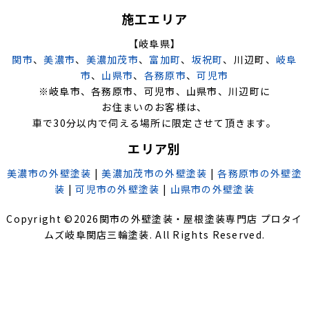
施工エリア
【岐阜県】
関市
、
美濃市
、
美濃加茂市
、
富加町
、
坂祝町
、川辺町、
岐阜
市
、
山県市
、
各務原市
、
可児市
※岐阜市、各務原市、可児市、山県市、川辺町に
お住まいのお客様は、
車で30分以内で伺える場所に限定させて頂きます。
エリア別
美濃市の外壁塗装
|
美濃加茂市の外壁塗装
|
各務原市の外壁塗
装
|
可児市の外壁塗装
|
山県市の外壁塗装
Copyright ©
2026
関市の外壁塗装・屋根塗装専門店 プロタイ
ムズ岐阜関店三輪塗装
. All Rights Reserved.