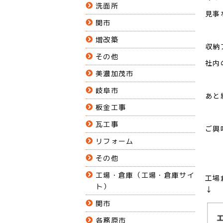
洗面所
見事
関市
増改築
収納
その他
社内
美濃加茂市
岐阜市
あと
板金工事
瓦工事
ご興
リフォーム
その他
工場・倉庫（工場・倉庫サイ
工場
ト）
↓
関市
各務原市