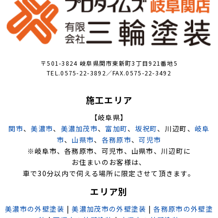
〒501-3824 岐阜県関市東新町3丁目921番地5
TEL.0575-22-3892／FAX.0575-22-3492
施工エリア
【岐阜県】
関市
、
美濃市
、
美濃加茂市
、
富加町
、
坂祝町
、川辺町、
岐阜
市
、
山県市
、
各務原市
、
可児市
※岐阜市、各務原市、可児市、山県市、川辺町に
お住まいのお客様は、
車で30分以内で伺える場所に限定させて頂きます。
エリア別
美濃市の外壁塗装
|
美濃加茂市の外壁塗装
|
各務原市の外壁塗