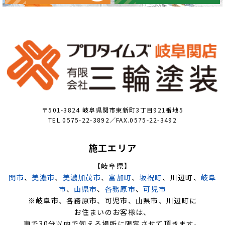
〒501-3824 岐阜県関市東新町3丁目921番地5
TEL.0575-22-3892／FAX.0575-22-3492
施工エリア
【岐阜県】
関市
、
美濃市
、
美濃加茂市
、
富加町
、
坂祝町
、川辺町、
岐阜
市
、
山県市
、
各務原市
、
可児市
※岐阜市、各務原市、可児市、山県市、川辺町に
お住まいのお客様は、
車で30分以内で伺える場所に限定させて頂きます。