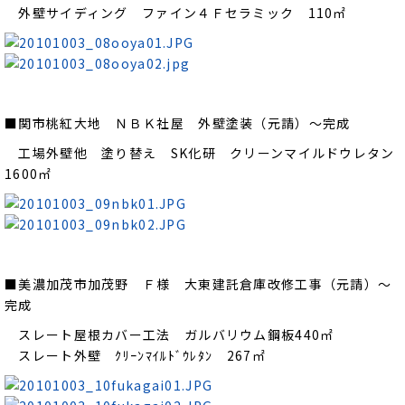
外壁サイディング ファイン４Ｆセラミック 110㎡
■関市桃紅大地 ＮＢＫ社屋 外壁塗装（元請）～完成
工場外壁他 塗り替え SK化研 クリーンマイルドウレタン
1600㎡
■美濃加茂市加茂野 Ｆ様 大東建託倉庫改修工事（元請）～
完成
スレート屋根カバー工法 ガルバリウム鋼板440㎡
スレート外壁 ｸﾘｰﾝﾏｲﾙﾄﾞｳﾚﾀﾝ 267㎡