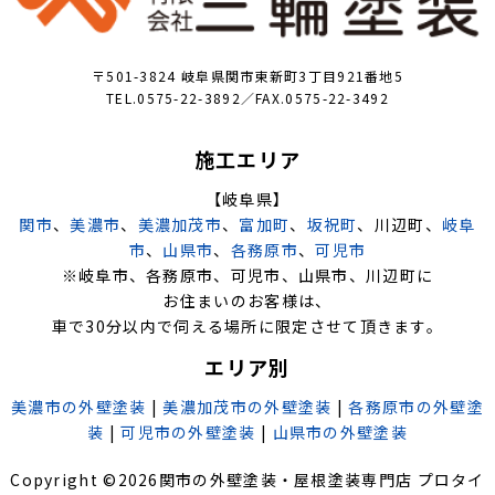
〒501-3824 岐阜県関市東新町3丁目921番地5
TEL.0575-22-3892／FAX.0575-22-3492
施工エリア
【岐阜県】
関市
、
美濃市
、
美濃加茂市
、
富加町
、
坂祝町
、川辺町、
岐阜
市
、
山県市
、
各務原市
、
可児市
※岐阜市、各務原市、可児市、山県市、川辺町に
お住まいのお客様は、
車で30分以内で伺える場所に限定させて頂きます。
エリア別
美濃市の外壁塗装
|
美濃加茂市の外壁塗装
|
各務原市の外壁塗
装
|
可児市の外壁塗装
|
山県市の外壁塗装
Copyright ©
2026
関市の外壁塗装・屋根塗装専門店 プロタイ