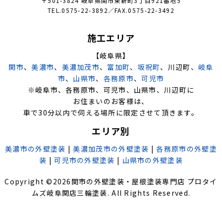
〒501-3824 岐阜県関市東新町3丁目921番地5
TEL.0575-22-3892／FAX.0575-22-3492
施工エリア
【岐阜県】
関市
、
美濃市
、
美濃加茂市
、
富加町
、
坂祝町
、川辺町、
岐阜
市
、
山県市
、
各務原市
、
可児市
※岐阜市、各務原市、可児市、山県市、川辺町に
お住まいのお客様は、
車で30分以内で伺える場所に限定させて頂きます。
エリア別
美濃市の外壁塗装
|
美濃加茂市の外壁塗装
|
各務原市の外壁塗
装
|
可児市の外壁塗装
|
山県市の外壁塗装
Copyright ©
2026
関市の外壁塗装・屋根塗装専門店 プロタイ
ムズ岐阜関店三輪塗装
. All Rights Reserved.