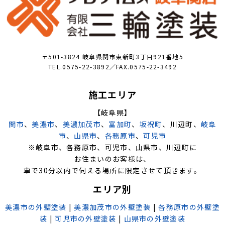
〒501-3824 岐阜県関市東新町3丁目921番地5
TEL.0575-22-3892／FAX.0575-22-3492
施工エリア
【岐阜県】
関市
、
美濃市
、
美濃加茂市
、
富加町
、
坂祝町
、川辺町、
岐阜
市
、
山県市
、
各務原市
、
可児市
※岐阜市、各務原市、可児市、山県市、川辺町に
お住まいのお客様は、
車で30分以内で伺える場所に限定させて頂きます。
エリア別
美濃市の外壁塗装
|
美濃加茂市の外壁塗装
|
各務原市の外壁塗
装
|
可児市の外壁塗装
|
山県市の外壁塗装