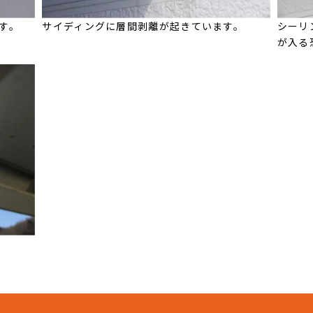
す。
サイディングに層間剥離が起きています。
シーリ
が入る