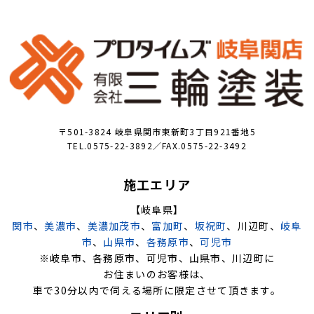
〒501-3824 岐阜県関市東新町3丁目921番地5
TEL.0575-22-3892／FAX.0575-22-3492
施工エリア
【岐阜県】
関市
、
美濃市
、
美濃加茂市
、
富加町
、
坂祝町
、川辺町、
岐阜
市
、
山県市
、
各務原市
、
可児市
※岐阜市、各務原市、可児市、山県市、川辺町に
お住まいのお客様は、
車で30分以内で伺える場所に限定させて頂きます。