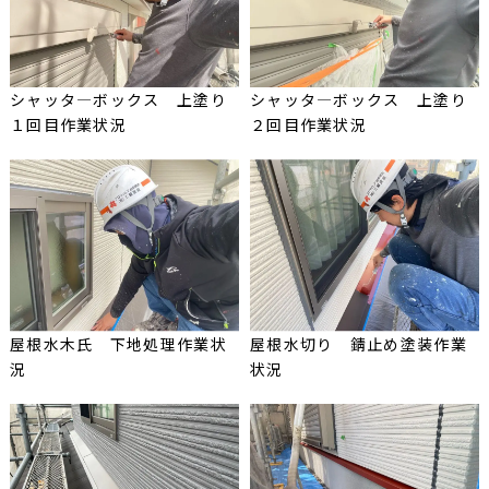
シャッタ―ボックス 上塗り
シャッタ―ボックス 上塗り
１回目作業状況
２回目作業状況
屋根水木氏 下地処理作業状
屋根水切り 錆止め塗装作業
況
状況