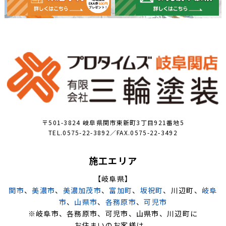
〒501-3824 岐阜県関市東新町3丁目921番地5
TEL.0575-22-3892／FAX.0575-22-3492
施工エリア
【岐阜県】
関市
、
美濃市
、
美濃加茂市
、
富加町
、
坂祝町
、川辺町、
岐阜
市
、
山県市
、
各務原市
、
可児市
※岐阜市、各務原市、可児市、山県市、川辺町に
お住まいのお客様は、