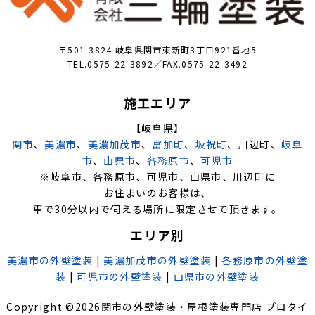
〒501-3824 岐阜県関市東新町3丁目921番地5
TEL.0575-22-3892／FAX.0575-22-3492
施工エリア
【岐阜県】
関市
、
美濃市
、
美濃加茂市
、
富加町
、
坂祝町
、川辺町、
岐阜
市
、
山県市
、
各務原市
、
可児市
※岐阜市、各務原市、可児市、山県市、川辺町に
お住まいのお客様は、
車で30分以内で伺える場所に限定させて頂きます。
エリア別
美濃市の外壁塗装
|
美濃加茂市の外壁塗装
|
各務原市の外壁塗
装
|
可児市の外壁塗装
|
山県市の外壁塗装
Copyright ©
2026
関市の外壁塗装・屋根塗装専門店 プロタイ