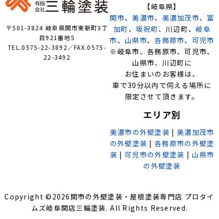
【岐阜県】
関市
、
美濃市
、
美濃加茂市
、
富
〒501-3824 岐阜県関市東新町3丁
加町
、
坂祝町
、川辺町、
岐阜
目921番地5
市
、
山県市
、
各務原市
、
可児市
TEL.0575-22-3892／FAX.0575-
※岐阜市、各務原市、可児市、
22-3492
山県市、川辺町に
お住まいのお客様は、
車で30分以内で伺える場所に
限定させて頂きます。
エリア別
美濃市の外壁塗装
|
美濃加茂市
の外壁塗装
|
各務原市の外壁塗
装
|
可児市の外壁塗装
|
山県市
の外壁塗装
Copyright ©
2026
関市の外壁塗装・屋根塗装専門店 プロタイ
ムズ岐阜関店三輪塗装
. All Rights Reserved.