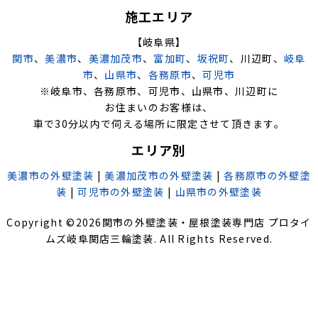
施工エリア
【岐阜県】
関市
、
美濃市
、
美濃加茂市
、
富加町
、
坂祝町
、川辺町、
岐阜
市
、
山県市
、
各務原市
、
可児市
※岐阜市、各務原市、可児市、山県市、川辺町に
お住まいのお客様は、
車で30分以内で伺える場所に限定させて頂きます。
エリア別
美濃市の外壁塗装
|
美濃加茂市の外壁塗装
|
各務原市の外壁塗
装
|
可児市の外壁塗装
|
山県市の外壁塗装
Copyright ©
2026
関市の外壁塗装・屋根塗装専門店 プロタイ
ムズ岐阜関店三輪塗装
. All Rights Reserved.